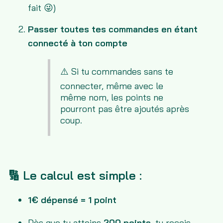
fait 😜)
Passer toutes tes commandes en étant
connecté à ton compte
⚠️ Si tu commandes sans te
connecter, même avec le
même nom, les points ne
pourront pas être ajoutés après
coup.
🔢 Le calcul est simple :
1€ dépensé = 1 point
Dès que tu atteins
200 points
, tu reçois